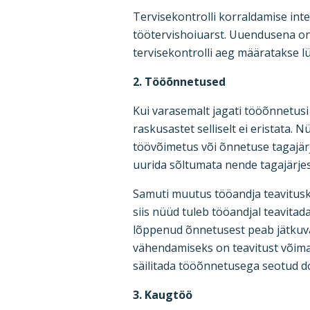
Tervisekontrolli korraldamise int
töötervishoiuarst. Uuendusena on 
tervisekontrolli aeg määratakse l
2. Tööõnnetused
Kui varasemalt jagati tööõnnetus
raskusastet selliselt ei eristata.
töövõimetus või õnnetuse tagajärj
uurida sõltumata nende tagajärj
Samuti muutus tööandja teavitusk
siis nüüd tuleb tööandjal teavita
lõppenud õnnetusest peab jätkuval
vähendamiseks on teavitust võim
säilitada tööõnnetusega seotud 
3. Kaugtöö