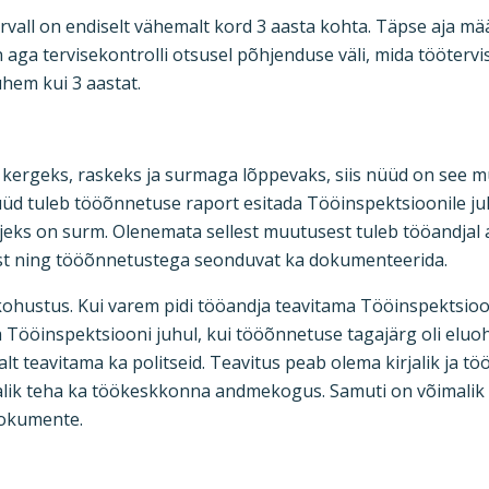
ervall on endiselt vähemalt kord 3 aasta kohta. Täpse aja mä
aga tervisekontrolli otsusel põhjenduse väli, mida töötervi
ühem kui 3 aastat.
i kergeks, raskeks ja surmaga lõppevaks, siis nüüd on se
 Nüüd tuleb tööõnnetuse raport esitada Tööinspektsioonile juh
eks on surm. Olenemata sellest muutusest tuleb tööandjal a
est ning tööõnnetustega seonduvat ka dokumenteerida.
ohustus. Kui varem pidi tööandja teavitama Tööinspektsioo
da Tööinspektsiooni juhul, kui tööõnnetuse tagajärg oli eluo
t teavitama ka politseid. Teavitus peab olema kirjalik ja 
alik teha ka töökeskkonna andmekogus. Samuti on võimali
dokumente.