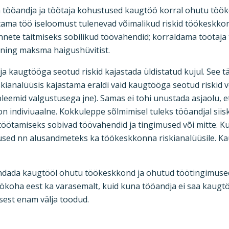
a tööandja ja töötaja kohustused kaugtöö korral ohutu töö
tama töö iseloomust tulenevad võimalikud riskid töökeskko
nete täitmiseks sobilikud töövahendid; korraldama töötaja t
 ning maksma haigushüvitist.
a kaugtööga seotud riskid kajastada üldistatud kujul. See tä
ianalüüsis kajastama eraldi vaid kaugtööga seotud riskid või
leemid valgustusega jne). Samas ei tohi unustada asjaolu, e
 on
indiviuaalne
. Kokkuleppe sõlmimisel
tuleks tööandjal
siis
töötamiseks sobivad töövahendid ja tingimused või mitte.
Ku
tused nn alusandmeteks ka töökeskkonna riskianalüüsile.
Kau
ndada kaugtööl ohutu töökeskkond ja ohutud töötingimused
ökoha eest ka varasemalt, kuid kuna tööandja ei saa kaugtöö
sest enam välja toodud.