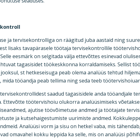
öohutuse seaduses.
kontroll
se ja tervisekontrolliga on räägitud juba aastaid ning su
st lisaks tavapärasele töötaja tervisekontrollile töötervisho
 Selle eesmärk on selgitada välja ettevõttes esinevad oluli
t lähtuvat tagasisidet töökeskkonna korraldamiseks. Sellist 
 jooksul, st hetkeseisuga peab olema analüüs tehtud hilje
, mida tööandja peab tellima ning seda teeb töötervishoiuar
ervisekontrollidest saadud tagasisidele anda tööandjale tervi
 Ettevõtte töötervishoiu olukorra analüüsimiseks võetakse
iseandmed, ajutise töövõimetuse andmed ja töötajate tervise
uste ja kutsehaigestumiste uurimiste andmed. Kokkuleppel
dmeid. Analüüsi vorm ja sisu on hetkel vaba, mis tähendab,
vad omavahel kokku leppida ka selle, mis on analüüsi põhi