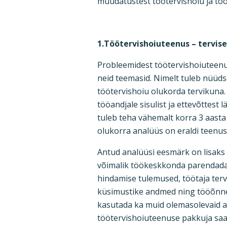
muudatustest töötervishoiu ja tö
1.Töötervishoiuteenus – tervise
Probleemidest töötervishoiuteenu
neid teemasid. Nimelt tuleb nüüdse
töötervishoiu olukorda tervikuna.
tööandjale sisulist ja ettevõttes
tuleb teha vähemalt korra 3 aasta
olukorra analüüs on eraldi teenus
Antud analüüsi eesmärk on lisaks t
võimalik töökeskkonda parendada.
hindamise tulemused, töötaja terv
küsimustike andmed ning tööõnnet
kasutada ka muid olemasolevaid an
töötervishoiuteenuse pakkuja saa