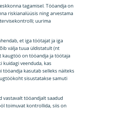
keskkonna tagamisel. Tööandja on
nna riskianalüüsis ning arvestama
ervisekontrolli; uurima
hendab, et iga töötajat ja iga
b välja tuua üldistatult (nt
t kaugtöö on tööandja ja töötaja
ki kuidagi veenduda, kas
i tööandja kasutab selleks näiteks
gtöökoht sisustatakse samuti
 vastavalt tööandjalt saadud
l toimuvat kontrollida, siis on