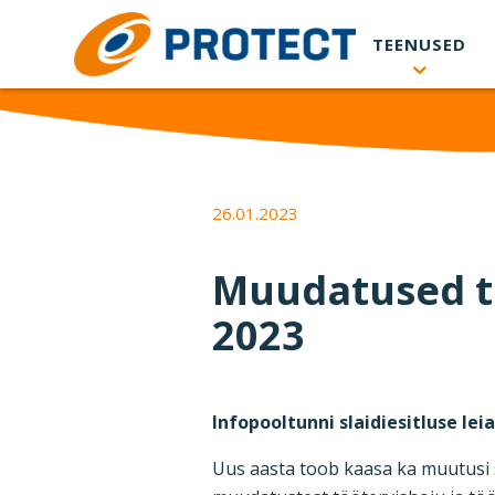
Skip to main content
TEENUSED
26.01.2023
Muudatused tö
2023
Infopooltunni slaidiesitluse leiad
Uus aasta toob kaasa ka muutusi