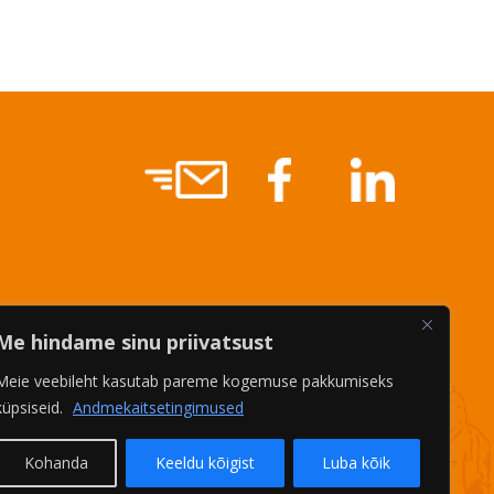
Me hindame sinu priivatsust
Meie veebileht kasutab pareme kogemuse pakkumiseks
küpsiseid.
Andmekaitsetingimused
Kohanda
Keeldu kõigist
Luba kõik