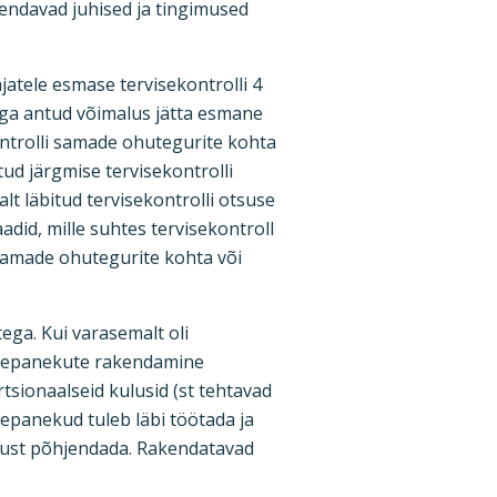
iendavad juhised ja tingimused
atele esmase tervisekontrolli 4
aga antud võimalus jätta esmane
ontrolli samade ohutegurite kohta
itud järgmise tervisekontrolli
lt läbitud tervisekontrolli otsuse
did, mille suhtes tervisekontroll
 samade ohutegurite kohta või
ega. Kui varasemalt oli
ettepanekute rakendamine
tsionaalseid kulusid (st tehtavad
tepanekud tuleb läbi töötada ja
sust põhjendada. Rakendatavad