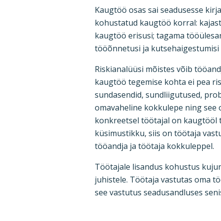
Kaugtöö osas sai seadusesse kirj
kohustatud kaugtöö korral: kajas
kaugtöö erisusi; tagama tööülesan
tööõnnetusi ja kutsehaigestumisi
Riskianalüüsi mõistes võib tööandj
kaugtöö tegemise kohta ei pea risk
sundasendid, sundliigutused, prob
omavaheline kokkulepe ning see
konkreetsel töötajal on kaugtööl 
küsimustikku, siis on töötaja vas
tööandja ja töötaja kokkuleppel.
Töötajale lisandus kohustus kuju
juhistele. Töötaja vastutas oma tö
see vastutus seadusandluses seni