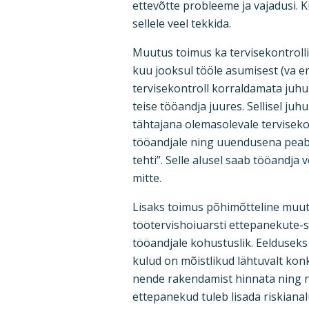
ettevõtte probleeme ja vajadusi. 
sellele veel tekkida.
Muutus toimus ka tervisekontrolli
kuu jooksul tööle asumisest (va e
tervisekontroll korraldamata juhu
teise tööandja juures. Sellisel juh
tähtajana olemasolevale tervisekon
tööandjale ning uuendusena peab te
tehti”. Selle alusel saab tööandj
mitte.
Lisaks toimus põhimõtteline muutu
töötervishoiuarsti ettepanekute-
tööandjale kohustuslik. Eelduseks
kulud on mõistlikud lähtuvalt konk
nende rakendamist hinnata ning 
ettepanekud tuleb lisada riskiana