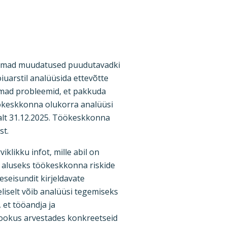
uremad muudatused puudutavadki
iuarstil analüüsida ettevõtte
semad probleemid, et pakkuda
töökeskkonna olukorra analüüsi
malt 31.12.2025. Töökeskkonna
st.
klikku infot, mille abil on
 aluseks töökeskkonna riskide
seisundit kirjeldavate
iselt võib analüüsi tegemiseks
 et tööandja ja
fookus arvestades konkreetseid