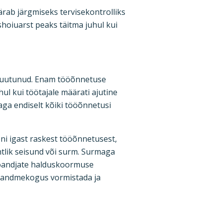
ärab järgmiseks tervisekontrolliks
shoiuarst peaks täitma juhul kui
e muutunud. Enam tööõnnetuse
ul kui töötajale määrati ajutine
ga endiselt kõiki tööõnnetusi
ni igast raskest tööõnnetusest,
htlik seisund või surm. Surmaga
tööandjate halduskoormuse
k andmekogus vormistada ja