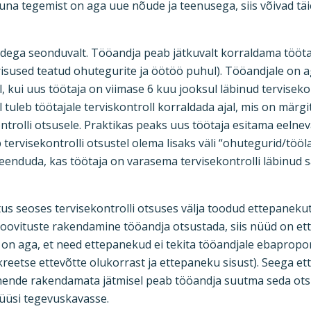
Kuna tegemist on aga uue nõude ja teenusega, siis võivad tä
dega seonduvalt. Tööandja peab jätkuvalt korraldama töötaj
risused teatud ohutegurite ja öötöö puhul). Tööandjale on 
l, kui uus töötaja on viimase 6 kuu jooksul läbinud tervisek
ul tuleb töötajale terviskontroll korraldada ajal, mis on märg
trolli otsusele. Praktikas peaks uus töötaja esitama eelneva
rvisekontrolli otsustel olema lisaks väli “ohutegurid/töölaa
a veenduda, kas töötaja on varasema tervisekontrolli läbinud
s seoses tervisekontrolli otsuses välja toodud ettepanekut
soovituste rakendamine tööandja otsustada, siis nüüd on 
 on aga, et need ettepanekud ei tekita tööandjale ebapropor
reetse ettevõtte olukorrast ja ettepaneku sisust). Seega et
nende rakendamata jätmisel peab tööandja suutma seda ot
lüüsi tegevuskavasse.