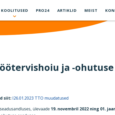
KOOLITUSED
PRO24
ARTIKLID
MEIST
KON
ötervishoiu ja -ohutuse
 siit:
I26.01.2023 TTO muudatused
 seadusandluses, ülevaade
19. novembril 2022 ning 01. jaa