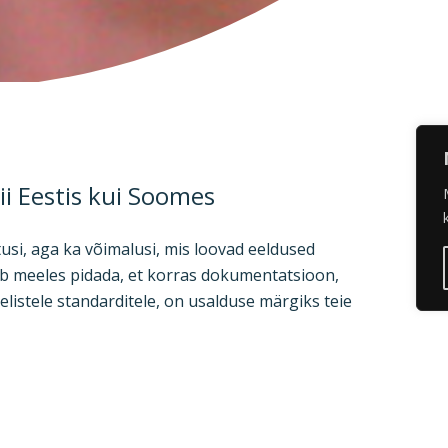
ii Eestis kui Soomes
si, aga ka võimalusi, mis loovad eeldused
asub meeles pidada, et korras dokumentatsioon,
elistele standarditele, on usalduse märgiks teie
Asjatundlik suhtumi
soovituslike nõuann
professionaalne lä
õik kõrgharidust ja suurt huvi tööohutuse
ja väga põhjalik riski
ed ja koolitused aitavad ennetada ning
d ohutegureid.
Leho Lukas