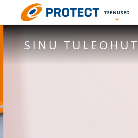
Skip to main content
TEENUSED
SINU TULEOHUT