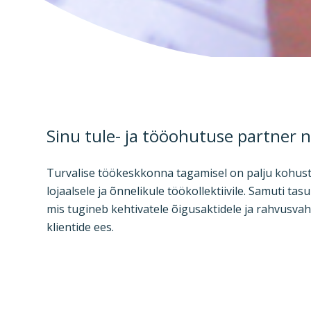
Sinu tule- ja tööohutuse partner n
Turvalise töökeskkonna tagamisel on palju kohustu
lojaalsele ja õnnelikule töökollektiivile. Samuti t
mis tugineb kehtivatele õigusaktidele ja rahvusvah
klientide ees.
Meie tööohutuse valdkonna spetsialistid omavad k
kultuuri edendamise vastu. Meie pakutavad teenus
vähendada kõikvõimalikke töökeskkonnas esinevai