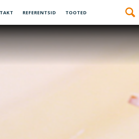
TAKT
REFERENTSID
TOOTED
Kõik õnnetused on ennetatavad!