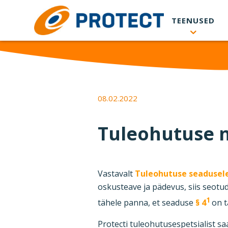
Skip to main content
TEENUSED
08.02.2022
Tuleohutuse n
Vastavalt
Tuleohutuse seadusel
oskusteave ja pädevus, siis seotu
1
tähele panna, et seaduse
§ 4
on t
Protecti tuleohutusespetsialist s