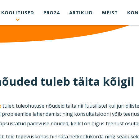
KOOLITUSED
PRO24
ARTIKLID
MEIST
KON
õuded tuleb täita kõigil
e
tuleb tuleohutuse nõudeid täita nii füüsilistel kui juriidilist
d probleemide lahendamist ning konsultatsiooni võib teenuse
äpsustatud pädevuse nõuded, kellel on õigus teenust osuta
aab teie tegevuskohas hinnata hetkeolukorda ning seadusel