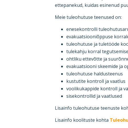
ettepanekud, kuidas esinenud puu
Meie tuleohutuse teenused on:
enesekontrolli tuleohutusar
evakuatsiooniõppuse korrald
tuleohutuse ja tuletööde koo
tulekahju korral tegutsemis
ohtliku ettevõtte ja suurõn
evakuatsiooni skeemide ja o
tuleohutuse haldusteenus
kustutite kontroll ja vaatlus
voolikukappide kontroll ja v
sisekontrollid ja vaatlused
Lisainfo tuleohutuse teenuste ko
Lisainfo koolituste kohta
Tuleohu