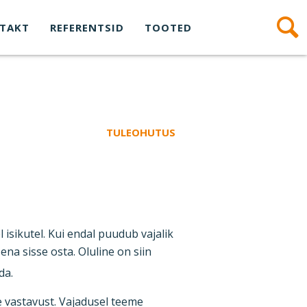
TAKT
REFERENTSID
TOOTED
TULEOHUTUS
el isikutel. Kui endal puudub vajalik
na sisse osta. Oluline on siin
da.
e vastavust. Vajadusel teeme