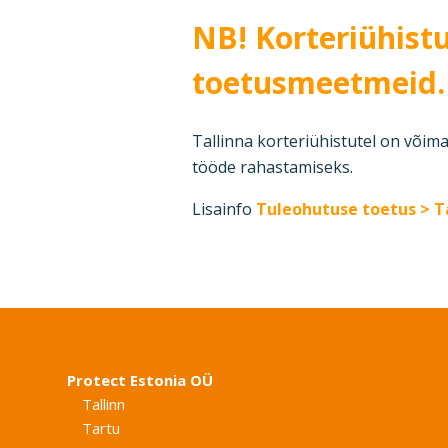
NB! Korteriühist
toetusmeetmeid
Tallinna korteriühistutel on võima
tööde rahastamiseks.
Lisainfo
Tuleohutuse toetus > T
Protect Estonia OÜ
Tallinn
Tartu