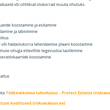
duseid või ohtlikud olukorrad muuta ohutuks.
uande koostamine ja esitamine
amine ja läbiviimine
litus
e või hädaolukorra lahendamise plaani koostamine
netuse ohuga ettevõtte tegevusloa taotlemine
peratiivkaartide koostamine
aatlus
hta
Töökeskkonna tuleohutus – Protect Estonia (riskiana
tuse koolitused (riskianaluus.ee)