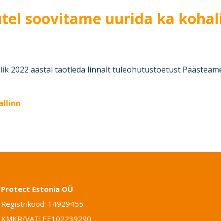
utel soovitame uurida ka koha
.
lik 2022 aastal taotleda linnalt tuleohutustoetust Päästeame
allinn
Protect Estonia OÜ
Registrikood: 14929455
KMKR/VAT: EE102239290