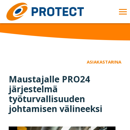
Skip to main content
OP
MA
ME
ASIAKASTARINA
Maustajalle PRO24
järjestelmä
työturvallisuuden
johtamisen välineeksi